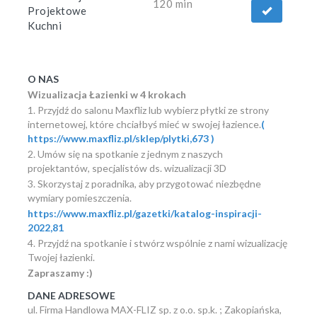
120 min
Projektowe
Kuchni
O NAS
Wizualizacja Łazienki w 4 krokach
1. Przyjdź do salonu Maxfliz lub wybierz płytki ze strony
internetowej, które chciałbyś mieć w swojej łazience.
(
https://www.maxfliz.pl/sklep/plytki,673 )
2. Umów się na spotkanie z jednym z naszych
projektantów, specjalistów ds. wizualizacji 3D
3. Skorzystaj z poradnika, aby przygotować niezbędne
wymiary pomieszczenia.
https://www.maxfliz.pl/gazetki/katalog-inspiracji-
2022,81
4. Przyjdź na spotkanie i stwórz wspólnie z nami wizualizację
Twojej łazienki.
Zapraszamy :)
DANE ADRESOWE
ul. Firma Handlowa MAX-FLIZ sp. z o.o. sp.k. ; Zakopiańska,